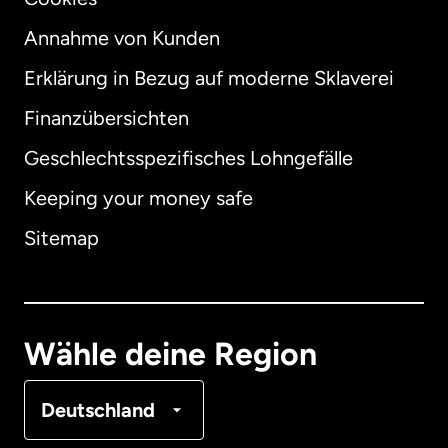
Annahme von Kunden
Erklärung in Bezug auf moderne Sklaverei
International
English
Finanzübersichten
Geschlechtsspezifisches Lohngefälle
Keeping your money safe
Australien
Sitemap
Dänemark
Deutschland
Wähle deine Region
Frankreich
Deutschland