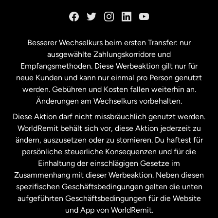
Kanada
English
Kanada
Français
Besserer Wechselkurs beim ersten Transfer: nur
ausgewählte Zahlungskorridore und
Malaysia
Empfangsmethoden. Diese Werbeaktion gilt nur für
neue Kunden und kann nur einmal pro Person genutzt
werden. Gebühren und Kosten fallen weiterhin an.
Neuseeland
Änderungen am Wechselkurs vorbehalten.
Diese Aktion darf nicht missbräuchlich genutzt werden.
Niederlande
WorldRemit behält sich vor, diese Aktion jederzeit zu
ändern, auszusetzen oder zu stornieren. Du haftest für
persönliche steuerliche Konsequenzen und für die
Schweden
Einhaltung der einschlägigen Gesetze im
Zusammenhang mit dieser Werbeaktion. Neben diesen
Spanien
spezifischen Geschäftsbedingungen gelten die unten
aufgeführten Geschäftsbedingungen für die Website
und App von WorldRemit.
Vereinigte Staaten
English