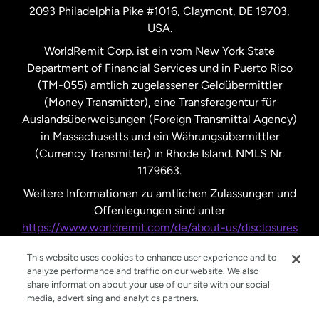
2093 Philadelphia Pike #1016, Claymont, DE 19703,
USA.
Vereinigte Staaten
Español
WorldRemit Corp. ist ein vom New York State
Department of Financial Services und in Puerto Rico
Vereinigtes Königreich
(TM-055) amtlich zugelassener Geldübermittler
(Money Transmitter), eine Transferagentur für
Auslandsüberweisungen (Foreign Transmittal Agency)
in Massachusetts und ein Währungsübermittler
(Currency Transmitter) in Rhode Island. NMLS Nr.
1179663.
Weitere Informationen zu amtlichen Zulassungen und
Offenlegungen sind unter
https://www.worldremit.com/de/about-us/disclosures
nachzulesen.
This website uses cookies to enhance user experience and to
analyze performance and traffic on our website. We also
share information about your use of our site with our social
media, advertising and analytics partners.