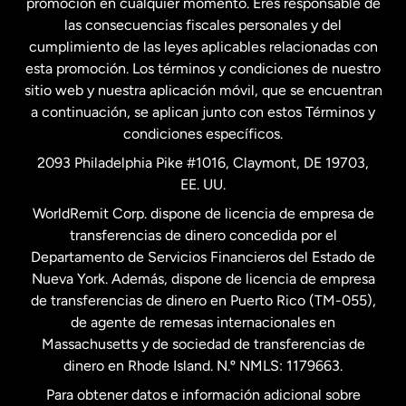
promoción en cualquier momento. Eres responsable de
las consecuencias fiscales personales y del
Malasia
cumplimiento de las leyes aplicables relacionadas con
esta promoción. Los términos y condiciones de nuestro
Nueva Zelanda
sitio web y nuestra aplicación móvil, que se encuentran
a continuación, se aplican junto con estos Términos y
condiciones específicos.
Países Bajos
2093 Philadelphia Pike #1016, Claymont, DE 19703,
EE. UU.
Reino Unido
WorldRemit Corp. dispone de licencia de empresa de
transferencias de dinero concedida por el
Suecia
Departamento de Servicios Financieros del Estado de
Nueva York. Además, dispone de licencia de empresa
de transferencias de dinero en Puerto Rico (TM-055),
de agente de remesas internacionales en
Massachusetts y de sociedad de transferencias de
dinero en Rhode Island. N.º NMLS: 1179663.
Para obtener datos e información adicional sobre