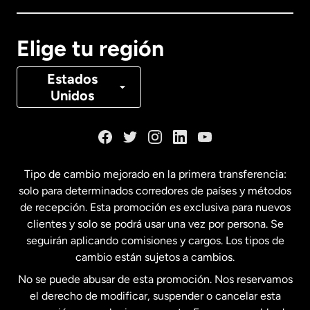
Canadá
English
Elige tu región
Canadá
Français
Estados
Unidos
Dinamarca
España
Tipo de cambio mejorado en la primera transferencia:
solo para determinados corredores de países y métodos
Estados Unidos
English
de recepción. Esta promoción es exclusiva para nuevos
clientes y solo se podrá usar una vez por persona. Se
seguirán aplicando comisiones y cargos. Los tipos de
Estados Unidos
Español
cambio están sujetos a cambios.
No se puede abusar de esta promoción. Nos reservamos
Francia
el derecho de modificar, suspender o cancelar esta