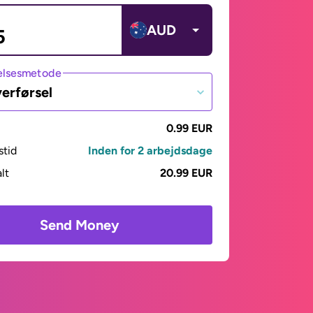
AUD
lsesmetode
erførsel
0.99 EUR
stid
Inden for 2 arbejdsdage
alt
20.99 EUR
Send Money