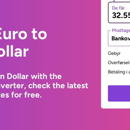
De får
uro to
Modtage
Bankov
llar
Gebyr
Overførsel
Betaling i 
n Dollar with the
erter, check the latest
s for free.