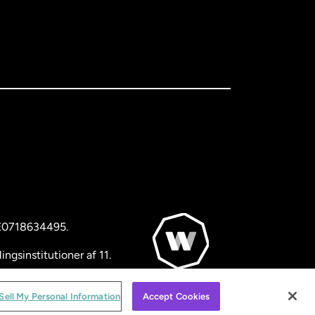
BE0718634495.
ngsinstitutioner af 11.
© WorldRemit 2024
Sell My Personal Information
Accept Cookies