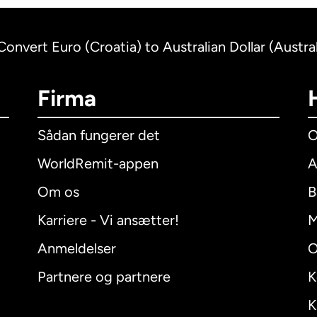
Convert Euro (Croatia) to Australian Dollar (Austral
Firma
Sådan fungerer det
O
WorldRemit-appen
A
Om os
B
Karriere - Vi ansætter!
M
Anmeldelser
O
Partnere og partnere
K
K