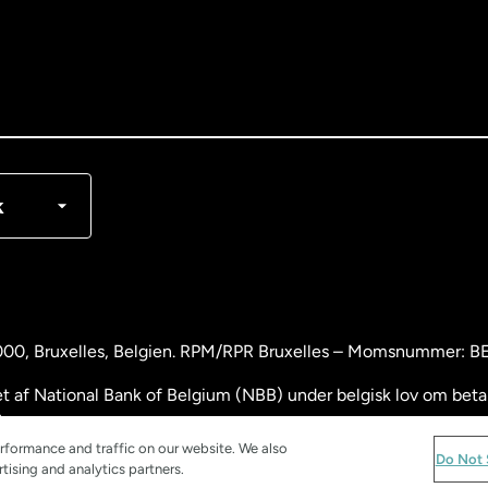
nglish
rançais
k
000
, Bruxelles, Belgien. RPM/RPR Bruxelles – Momsnummer: 
 af National Bank of Belgium (NBB) under belgisk lov om betali
.
rformance and traffic on our website. We also
and
Do Not 
tising and analytics partners.