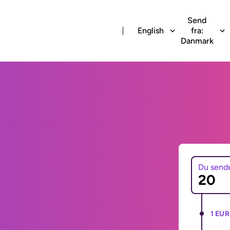
Send
English
fra:
Danmark
Du send
1 EUR