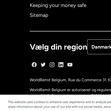
Keeping your money safe
Canada
E
Sitemap
Canada
F
Danmark
Vælg din region
Danmar
Frankrig
Holland
WorldRemit Belgium,
Rue du Commerce 31 1
Malaysia
WorldRemit Belgium er autoriseret og reguleret
marts 2018. Registreringsnummer: 718634495
This website uses cookies to enhance user experience and to analyze pe
New Zeal
share information about your use of our site with our social media, adver