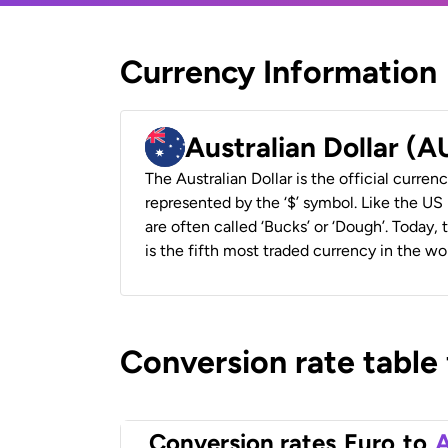
Currency Information
Australian Dollar (
The Australian Dollar is the official currenc
represented by the ‘$’ symbol. Like the US D
are often called ‘Bucks’ or ‘Dough’. Today,
is the fifth most traded currency in the wor
Conversion rate table
Conversion rates
Euro
to
A