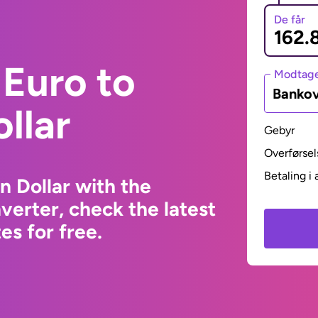
De får
Euro to
Modtage
Bankov
llar
Gebyr
Overførsel
Betaling i 
n Dollar with the
erter, check the latest
s for free.