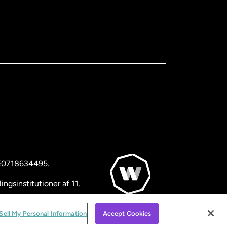
BE0718634495.
ngsinstitutioner af 11.
© WorldRemit 2024
Sell My Personal Information
Accept Cookies