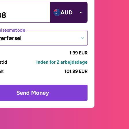
AUD
lsesmetode
erførsel
1.99 EUR
stid
Inden for 2 arbejdsdage
alt
101.99 EUR
Send Money