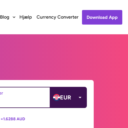
Blog
Hjælp
Currency Converter
Download App
er
EUR
 =
1.6288 AUD