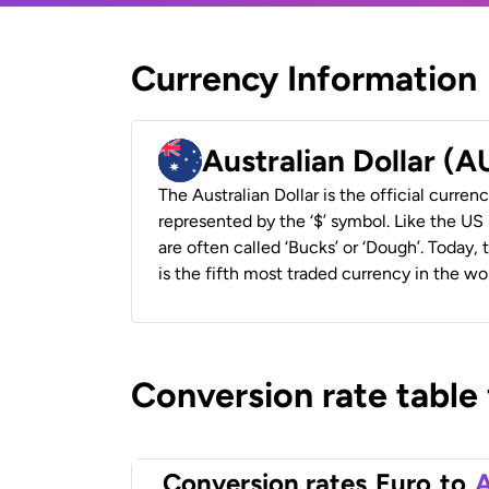
Currency Information
Australian Dollar (
The Australian Dollar is the official currenc
represented by the ‘$’ symbol. Like the US D
are often called ‘Bucks’ or ‘Dough’. Today,
is the fifth most traded currency in the wor
Conversion rate table
Conversion rates
Euro
to
A