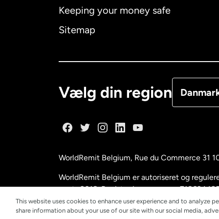
Keeping your money safe
Canada
E
Sitemap
Canada
F
Danmark
Vælg din region
Danmar
Frankrig
Holland
WorldRemit Belgium,
Rue du Commerce 31 1
Malaysia
WorldRemit Belgium er autoriseret og reguleret
marts 2018. Registreringsnummer: 718634495
This website uses cookies to enhance user experience and to analyze pe
New Zeal
share information about your use of our site with our social media, adver