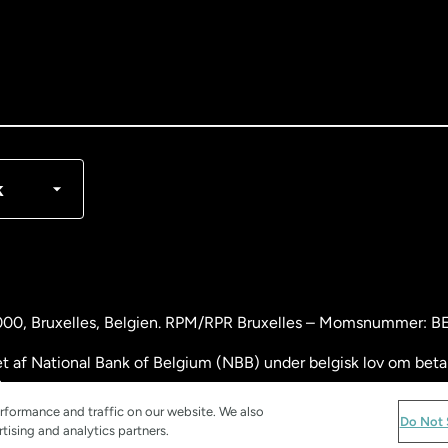
nglish
rançais
k
000
, Bruxelles, Belgien. RPM/RPR Bruxelles – Momsnummer: 
 af National Bank of Belgium (NBB) under belgisk lov om betali
.
rformance and traffic on our website. We also
and
Do Not 
tising and analytics partners.