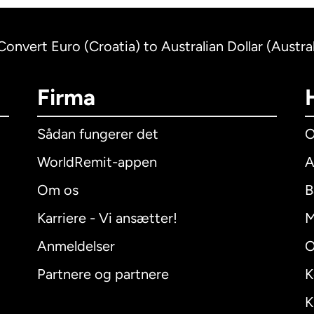
Convert Euro (Croatia) to Australian Dollar (Austral
Firma
Sådan fungerer det
O
WorldRemit-appen
A
Om os
B
Karriere - Vi ansætter!
M
Anmeldelser
O
Partnere og partnere
K
K