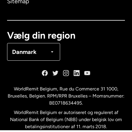
Sitemap
Canada
English
Canada
Français
Vælg din region
Danmark
Danmark
Frankrig
Holland
WorldRemit Belgium,
Rue du Commerce 31 1000
,
Bruxelles, Belgien. RPM/RPR Bruxelles – Momsnummer:
Malaysia
BE0718634495.
WorldRemit Belgium er autoriseret og reguleret af
New Zealand
National Bank of Belgium (NBB) under belgisk lov om
betalingsinstitutioner af 11. marts 2018.