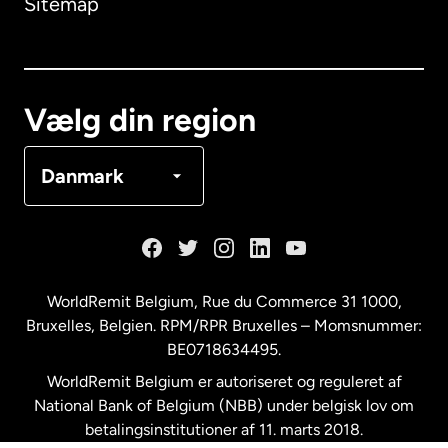
Sitemap
Canada
English
Canada
Français
Vælg din region
Danmark
Danmark
Frankrig
Holland
WorldRemit Belgium,
Rue du Commerce 31 1000
,
Bruxelles, Belgien. RPM/RPR Bruxelles – Momsnummer:
Malaysia
BE0718634495.
WorldRemit Belgium er autoriseret og reguleret af
New Zealand
National Bank of Belgium (NBB) under belgisk lov om
betalingsinstitutioner af 11. marts 2018.