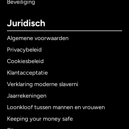
Beveiliging
Juridisch
Algemene voorwaarden
Privacybeleid
Cookiesbeleid
Klantacceptatie
Verklaring moderne slaverni
Internationaal
English
Jaarrekeningen
Loonkloof tussen mannen en vrouwen
Keeping your money safe
Australië