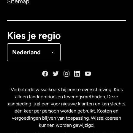
Sitemap
Canada
English
Canada
Français
Kies je regio
Denemarken
Nederland
Duitsland
Frankrijk
Verbeterde wisselkoers bij eerste overschrijving: Kies
alleen landcorridors en leveringsmethoden. Deze
Maleisië
aanbieding is alleen voor nieuwe klanten en kan slechts
één keer per persoon worden gebruikt. Kosten en
vergoedingen blijven van toepassing. Wisselkoersen
Nederland
kunnen worden gewijzigd.