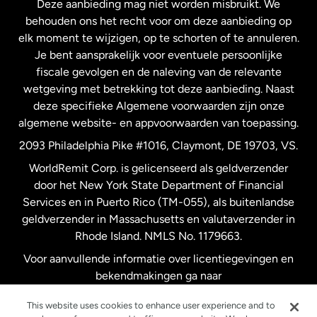
Deze aanbieding mag niet worden misbruikt. We
Nieuw-Zeeland
behouden ons het recht voor om deze aanbieding op
elk moment te wijzigen, op te schorten of te annuleren.
Je bent aansprakelijk voor eventuele persoonlijke
Spanje
fiscale gevolgen en de naleving van de relevante
wetgeving met betrekking tot deze aanbieding. Naast
Verenigd Koninkrijk
deze specifieke Algemene voorwaarden zijn onze
algemene website- en appvoorwaarden van toepassing.
Verenigde Staten
English
2093 Philadelphia Pike #1016, Claymont, DE 19703, VS.
WorldRemit Corp. is gelicenseerd als geldverzender
door het New York State Department of Financial
Verenigde Staten
Español
Services en in Puerto Rico (TM-055), als buitenlandse
geldverzender in Massachusetts en valutaverzender in
Zweden
Rhode Island. NMLS No. 1179663.
Voor aanvullende informatie over licentiegevingen en
bekendmakingen ga naar
https://www.worldremit.com/nl/about-us/disclosures
.
This website uses cookies to enhance user experience and to