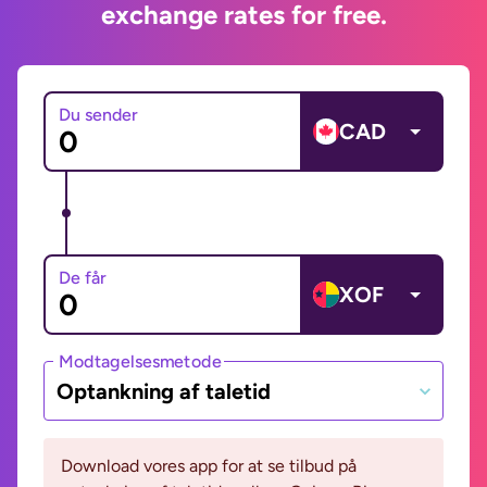
exchange rates for free.
Du sender
CAD
De får
XOF
Modtagelsesmetode
Optankning af taletid
Download vores app for at se tilbud på