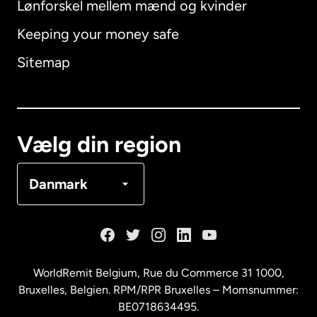
Lønforskel mellem mænd og kvinder
Keeping your money safe
Australien
Sitemap
Canada
English
Canada
Français
Vælg din region
Danmark
Danmark
Frankrig
Holland
WorldRemit Belgium,
Rue du Commerce 31 1000
,
Bruxelles, Belgien. RPM/RPR Bruxelles – Momsnummer:
Malaysia
BE0718634495.