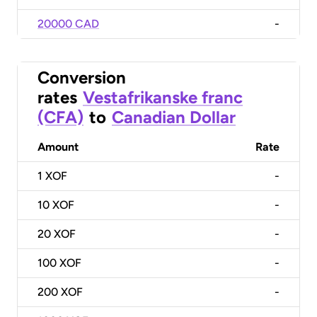
20000 CAD
-
Conversion
rates
Vestafrikanske franc
(CFA)
to
Canadian Dollar
Amount
Rate
1
XOF
-
10
XOF
-
20
XOF
-
100
XOF
-
200
XOF
-