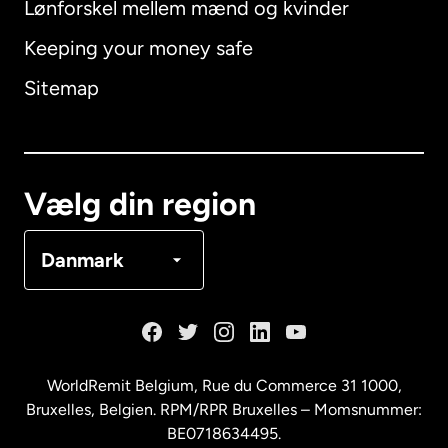
Lønforskel mellem mænd og kvinder
Keeping your money safe
Australien
Sitemap
Canada
English
Canada
Français
Vælg din region
Danmark
Danmark
Frankrig
Holland
WorldRemit Belgium,
Rue du Commerce 31 1000
,
Bruxelles, Belgien. RPM/RPR Bruxelles – Momsnummer:
Malaysia
BE0718634495.