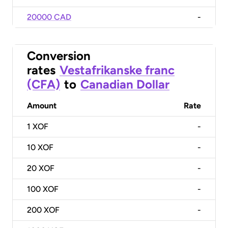
20000 CAD
-
Conversion
rates
Vestafrikanske franc
(CFA)
to
Canadian Dollar
Amount
Rate
1
XOF
-
10
XOF
-
20
XOF
-
100
XOF
-
200
XOF
-