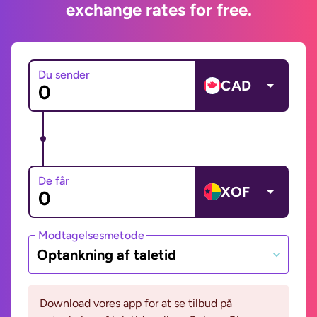
exchange rates for free.
Du sender
CAD
De får
XOF
Modtagelsesmetode
Optankning af taletid
Download vores app for at se tilbud på