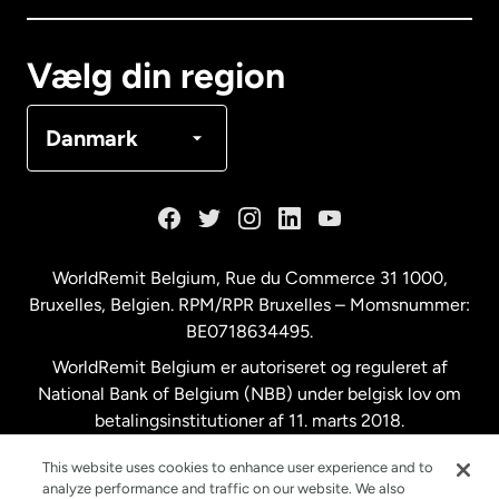
Canada
Français
Vælg din region
Danmark
Danmark
Frankrig
Holland
WorldRemit Belgium,
Rue du Commerce 31 1000
,
Bruxelles, Belgien. RPM/RPR Bruxelles – Momsnummer:
Malaysia
BE0718634495.
WorldRemit Belgium er autoriseret og reguleret af
New Zealand
National Bank of Belgium (NBB) under belgisk lov om
betalingsinstitutioner af 11. marts 2018.
Registreringsnummer: 718634495.
Spanien
This website uses cookies to enhance user experience and to
analyze performance and traffic on our website. We also