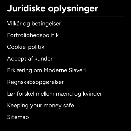
Juridiske oplysninger
Vilkår og betingelser
Fortrolighedspolitik
Cookie-politik
Accept af kunder
Erklæring om Moderne Slaveri
International
English
Regnskabsopgørelser
Lønforskel mellem mænd og kvinder
Keeping your money safe
Australien
Sitemap
Canada
English