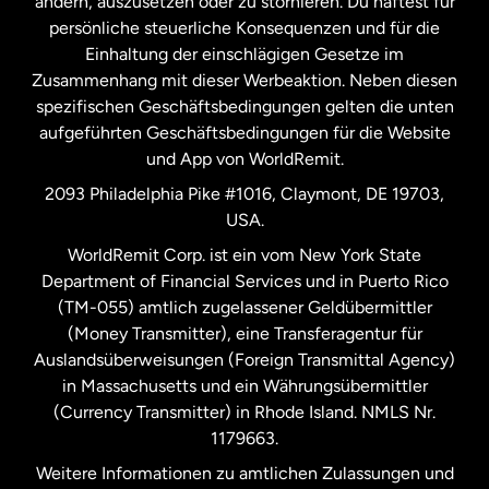
ändern, auszusetzen oder zu stornieren. Du haftest für
persönliche steuerliche Konsequenzen und für die
Schweden
Einhaltung der einschlägigen Gesetze im
Zusammenhang mit dieser Werbeaktion. Neben diesen
Spanien
spezifischen Geschäftsbedingungen gelten die unten
aufgeführten Geschäftsbedingungen für die Website
und App von WorldRemit.
Vereinigte Staaten
English
2093 Philadelphia Pike #1016, Claymont, DE 19703,
USA.
Vereinigte Staaten
Español
WorldRemit Corp. ist ein vom New York State
Department of Financial Services und in Puerto Rico
Vereinigtes Königreich
(TM-055) amtlich zugelassener Geldübermittler
(Money Transmitter), eine Transferagentur für
Auslandsüberweisungen (Foreign Transmittal Agency)
in Massachusetts und ein Währungsübermittler
(Currency Transmitter) in Rhode Island. NMLS Nr.
1179663.
Weitere Informationen zu amtlichen Zulassungen und