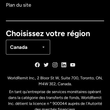
Plan du site
Australie
Canada
English
Choisissez votre région
Canada
Français
Canada
Danemark
Espagne
WorldRemit Inc., 2 Bloor St W, Suite 700, Toronto, ON,
M4W 3E2, Canada.
États-Unis
English
En tant qu'entreprise de services monétaires opérant
dans la catégorie des transferts de fonds, WorldRemit
États-Unis
Español
Inc. détient la licence n ° 900044 auprès de l'Autorité
des marchés financiers.