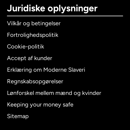
Juridiske oplysninger
Vilkår og betingelser
Fortrolighedspolitik
Cookie-politik
Accept af kunder
Erklæring om Moderne Slaveri
International
English
Regnskabsopgørelser
Lønforskel mellem mænd og kvinder
Keeping your money safe
Australien
Sitemap
Canada
English