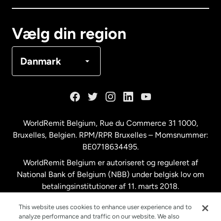
Canada
Français
Vælg din region
Danmark
Danmark
Frankrig
Holland
WorldRemit Belgium,
Rue du Commerce 31 1000
,
Bruxelles, Belgien. RPM/RPR Bruxelles – Momsnummer:
Malaysia
BE0718634495.
WorldRemit Belgium er autoriseret og reguleret af
New Zealand
National Bank of Belgium (NBB) under belgisk lov om
betalingsinstitutioner af 11. marts 2018.
Registreringsnummer: 718634495.
Spanien
This website uses cookies to enhance user experience and to
analyze performance and traffic on our website. We also