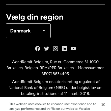
Canada
Français
Vælg din region
Danmark
Danmark
Frankrig
Holland
WorldRemit Belgium,
Rue du Commerce 31 1000
,
Bruxelles, Belgien. RPM/RPR Bruxelles – Momsnummer:
Malaysia
BE0718634495.
WorldRemit Belgium er autoriseret og reguleret af
New Zealand
National Bank of Belgium (NBB) under belgisk lov om
betalingsinstitutioner af 11. marts 2018.
Registreringsnummer: 718634495.
Spanien
This website uses cookies to enhance user experience and to
analyze performance and traffic on our website. We also