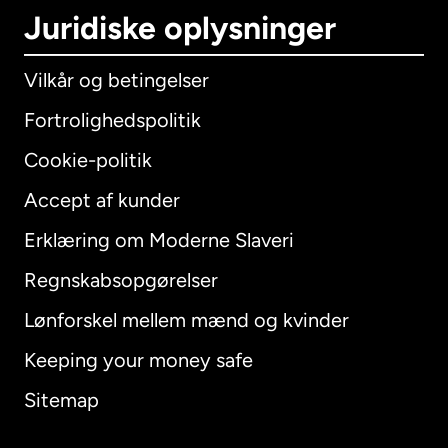
Juridiske oplysninger
Vilkår og betingelser
Fortrolighedspolitik
Cookie-politik
Accept af kunder
Erklæring om Moderne Slaveri
International
English
Regnskabsopgørelser
Lønforskel mellem mænd og kvinder
Keeping your money safe
Australien
Sitemap
Canada
English