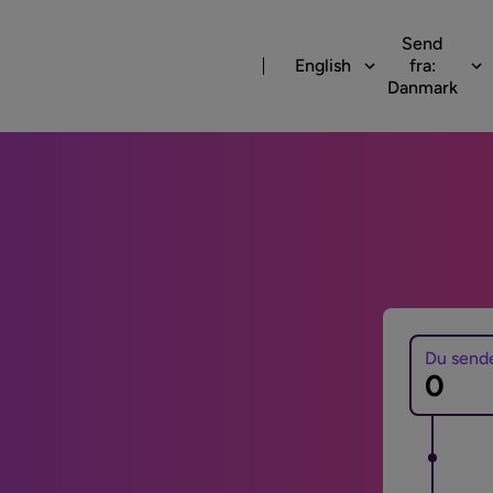
Send
English
fra:
Danmark
Du send