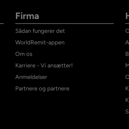
Firma
Sådan fungerer det
O
WorldRemit-appen
A
Om os
B
Karriere - Vi ansætter!
M
Anmeldelser
O
Partnere og partnere
K
K
S