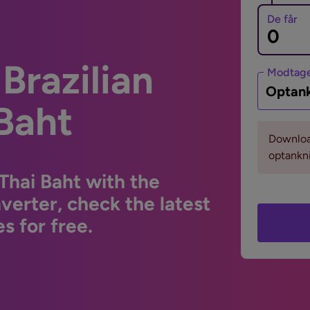
De får
Brazilian
Modtage
Optank
 Baht
Download
optankni
 Thai Baht with the
erter, check the latest
s for free.