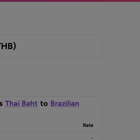
THB)
s
Thai Baht
to
Brazilian
Rate
-