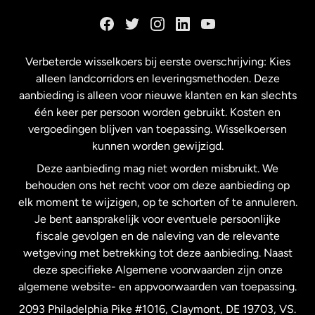
Duitsland
Frankrijk
Verbeterde wisselkoers bij eerste overschrijving: Kies
alleen landcorridors en leveringsmethoden. Deze
Maleisië
aanbieding is alleen voor nieuwe klanten en kan slechts
één keer per persoon worden gebruikt. Kosten en
vergoedingen blijven van toepassing. Wisselkoersen
Nederland
kunnen worden gewijzigd.
Deze aanbieding mag niet worden misbruikt. We
Nieuw-Zeeland
behouden ons het recht voor om deze aanbieding op
elk moment te wijzigen, op te schorten of te annuleren.
Je bent aansprakelijk voor eventuele persoonlijke
Spanje
fiscale gevolgen en de naleving van de relevante
wetgeving met betrekking tot deze aanbieding. Naast
Verenigd Koninkrijk
deze specifieke Algemene voorwaarden zijn onze
algemene website- en appvoorwaarden van toepassing.
Verenigde Staten
English
2093 Philadelphia Pike #1016, Claymont, DE 19703, VS.