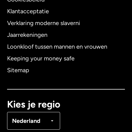
Klantacceptatie
Verklaring moderne slaverni
Internationaal
English
Jaarrekeningen
Loonkloof tussen mannen en vrouwen
Keeping your money safe
Australië
Sitemap
Canada
English
Canada
Français
Kies je regio
Denemarken
Nederland