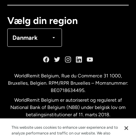
Canada
Français
Vælg din region
Danmark
Danmark
Frankrig
Holland
WorldRemit Belgium,
Rue du Commerce 31 1000
,
Bruxelles, Belgien. RPM/RPR Bruxelles – Momsnummer:
Malaysia
BE0718634495.
WorldRemit Belgium er autoriseret og reguleret af
New Zealand
National Bank of Belgium (NBB) under belgisk lov om
betalingsinstitutioner af 11. marts 2018.
Registreringsnummer: 718634495.
Spanien
This website uses cookies to enhance user experience and to
analyze performance and traffic on our website. We also