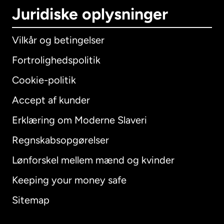
Juridiske oplysninger
Vilkår og betingelser
Fortrolighedspolitik
Cookie-politik
Accept af kunder
Erklæring om Moderne Slaveri
International
English
Regnskabsopgørelser
Lønforskel mellem mænd og kvinder
Keeping your money safe
Australien
Sitemap
Canada
English