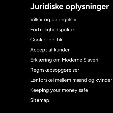
Juridiske oplysninger
Vilkår og betingelser
Fortrolighedspolitik
Cookie-politik
Accept af kunder
Internatio
Erklæring om Moderne Slaveri
Regnskabsopgørelser
Lønforskel mellem mænd og kvinder
Australien
Keeping your money safe
Canada
E
Sitemap
Canada
F