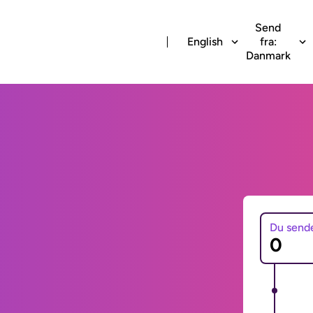
Send
English
fra:
Danmark
Du send