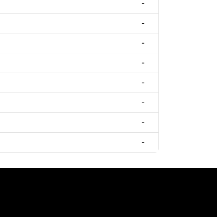
-
-
-
-
-
-
-
-