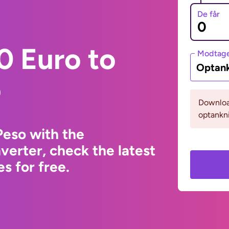
De får
0 Euro to
Modtage
Optank
o
Download
optankni
Peso with the
erter, check the latest
s for free.