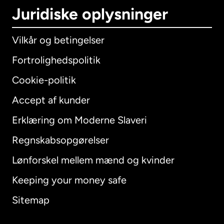
Juridiske oplysninger
Vilkår og betingelser
Fortrolighedspolitik
Cookie-politik
Accept af kunder
Erklæring om Moderne Slaveri
International
English
Regnskabsopgørelser
Lønforskel mellem mænd og kvinder
Keeping your money safe
Australien
Sitemap
Canada
English