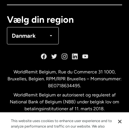
Canada
Français
Vælg din region
Danmark
Danmark
Frankrig
Holland
WorldRemit Belgium,
Rue du Commerce 31 1000
,
Bruxelles, Belgien. RPM/RPR Bruxelles – Momsnummer:
Malaysia
BE0718634495.
WorldRemit Belgium er autoriseret og reguleret af
New Zealand
National Bank of Belgium (NBB) under belgisk lov om
betalingsinstitutioner af 11. marts 2018.
Registreringsnummer: 718634495.
Spanien
This website uses cookies to enhance user experience and to
analyze performance and traffic on our website. We also