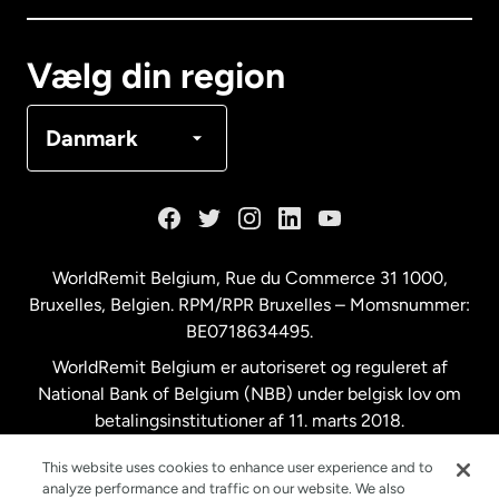
Canada
Français
Vælg din region
Danmark
Danmark
Frankrig
Holland
WorldRemit Belgium,
Rue du Commerce 31 1000
,
Bruxelles, Belgien. RPM/RPR Bruxelles – Momsnummer:
Malaysia
BE0718634495.
WorldRemit Belgium er autoriseret og reguleret af
New Zealand
National Bank of Belgium (NBB) under belgisk lov om
betalingsinstitutioner af 11. marts 2018.
Registreringsnummer: 718634495.
Spanien
This website uses cookies to enhance user experience and to
analyze performance and traffic on our website. We also