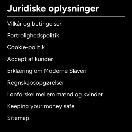
Juridiske oplysninger
Vilkår og betingelser
Fortrolighedspolitik
Cookie-politik
Accept af kunder
Erklæring om Moderne Slaveri
International
English
Regnskabsopgørelser
Lønforskel mellem mænd og kvinder
Keeping your money safe
Australien
Sitemap
Canada
English