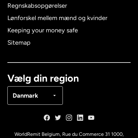
Regnskabsopgørelser
Lønforskel mellem mænd og kvinder
Keeping your money safe
Australien
Sitemap
Canada
English
Canada
Français
Vælg din region
Danmark
Danmark
Frankrig
Holland
WorldRemit Belgium,
Rue du Commerce 31 1000
,