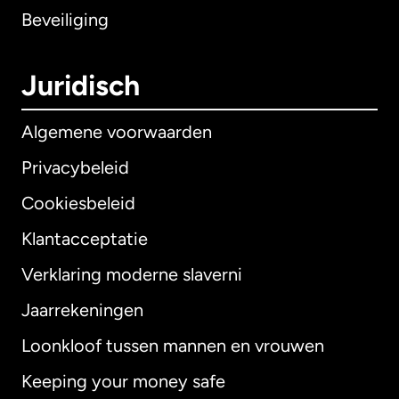
Beveiliging
Juridisch
Algemene voorwaarden
Privacybeleid
Cookiesbeleid
Klantacceptatie
Verklaring moderne slaverni
Internationaal
English
Jaarrekeningen
Loonkloof tussen mannen en vrouwen
Keeping your money safe
Australië