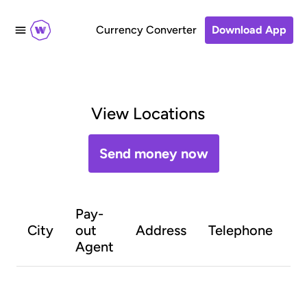
Currency Converter
Download App
View Locations
Send money now
Pay-
O
City
out
Address
Telephone
h
Agent