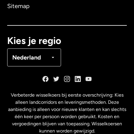
Sitemap
Canada
English
Canada
Français
Kies je regio
Denemarken
Nederland
Duitsland
Frankrijk
Verbeterde wisselkoers bij eerste overschrijving: Kies
alleen landcorridors en leveringsmethoden. Deze
Maleisië
aanbieding is alleen voor nieuwe klanten en kan slechts
één keer per persoon worden gebruikt. Kosten en
vergoedingen blijven van toepassing. Wisselkoersen
Nederland
kunnen worden gewijzigd.