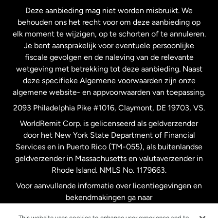
Deze aanbieding mag niet worden misbruikt. We
Nieuw-Zeeland
behouden ons het recht voor om deze aanbieding op
elk moment te wijzigen, op te schorten of te annuleren.
Je bent aansprakelijk voor eventuele persoonlijke
Spanje
fiscale gevolgen en de naleving van de relevante
wetgeving met betrekking tot deze aanbieding. Naast
Verenigd Koninkrijk
deze specifieke Algemene voorwaarden zijn onze
algemene website- en appvoorwaarden van toepassing.
Verenigde Staten
English
2093 Philadelphia Pike #1016, Claymont, DE 19703, VS.
WorldRemit Corp. is gelicenseerd als geldverzender
door het New York State Department of Financial
Verenigde Staten
Español
Services en in Puerto Rico (TM-055), als buitenlandse
geldverzender in Massachusetts en valutaverzender in
Zweden
Rhode Island. NMLS No. 1179663.
Voor aanvullende informatie over licentiegevingen en
bekendmakingen ga naar
https://www.worldremit.com/nl/about-us/disclosures
.
This website uses cookies to enhance user experience and to