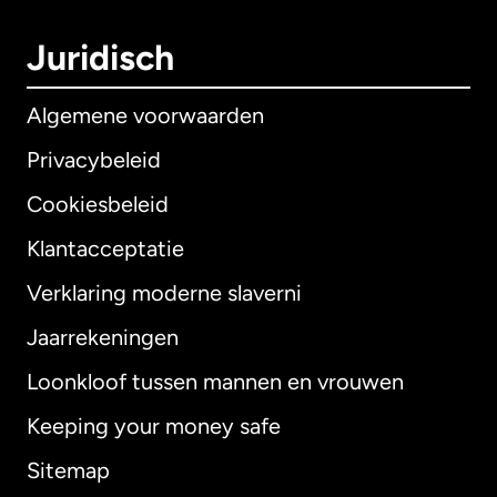
Juridisch
Algemene voorwaarden
Privacybeleid
Cookiesbeleid
Klantacceptatie
Verklaring moderne slaverni
Internationaal
English
Jaarrekeningen
Loonkloof tussen mannen en vrouwen
Keeping your money safe
Australië
Sitemap