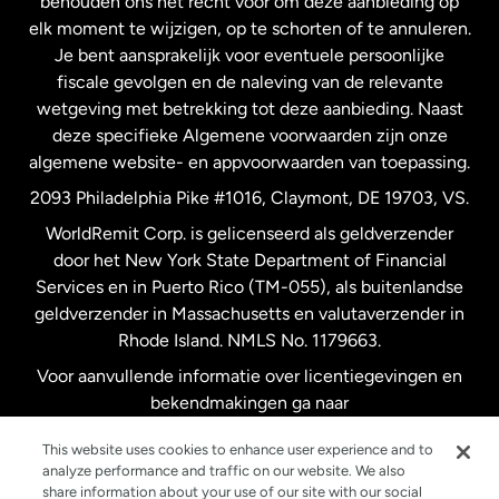
behouden ons het recht voor om deze aanbieding op
elk moment te wijzigen, op te schorten of te annuleren.
Je bent aansprakelijk voor eventuele persoonlijke
Spanje
fiscale gevolgen en de naleving van de relevante
wetgeving met betrekking tot deze aanbieding. Naast
Verenigd Koninkrijk
deze specifieke Algemene voorwaarden zijn onze
algemene website- en appvoorwaarden van toepassing.
Verenigde Staten
English
2093 Philadelphia Pike #1016, Claymont, DE 19703, VS.
WorldRemit Corp. is gelicenseerd als geldverzender
door het New York State Department of Financial
Verenigde Staten
Español
Services en in Puerto Rico (TM-055), als buitenlandse
geldverzender in Massachusetts en valutaverzender in
Zweden
Rhode Island. NMLS No. 1179663.
Voor aanvullende informatie over licentiegevingen en
bekendmakingen ga naar
https://www.worldremit.com/nl/about-us/disclosures
.
This website uses cookies to enhance user experience and to
analyze performance and traffic on our website. We also
share information about your use of our site with our social