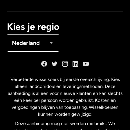
Canada
English
Canada
Français
Kies je regio
Denemarken
Nederland
Duitsland
Frankrijk
Verbeterde wisselkoers bij eerste overschrijving: Kies
alleen landcorridors en leveringsmethoden. Deze
Maleisië
aanbieding is alleen voor nieuwe klanten en kan slechts
één keer per persoon worden gebruikt. Kosten en
vergoedingen blijven van toepassing. Wisselkoersen
Nederland
kunnen worden gewijzigd.
Deze aanbieding mag niet worden misbruikt. We
Nieuw-Zeeland