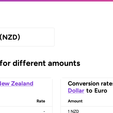
 (NZD)
 for different amounts
New Zealand
Conversion rate
Dollar
to
Euro
Rate
Amount
-
1
NZD