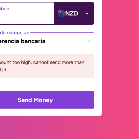
ciben
NZD
de recepción
erencia bancaria
ount too high, cannot send more than
EUR
Send Money