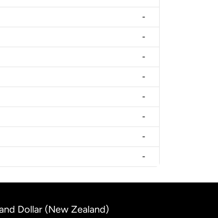
-
-
-
-
-
-
-
-
and Dollar (New Zealand)