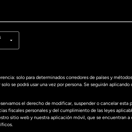
lish
nçais
s
erencia: solo para determinados corredores de países y métodos
 solo se podrá usar una vez por persona. Se seguirán aplicando 
dos
English
servamos el derecho de modificar, suspender o cancelar esta 
dos
Español
s fiscales personales y del cumplimiento de las leyes aplicab
tro sitio web y nuestra aplicación móvil, que se encuentran a 
ficos.