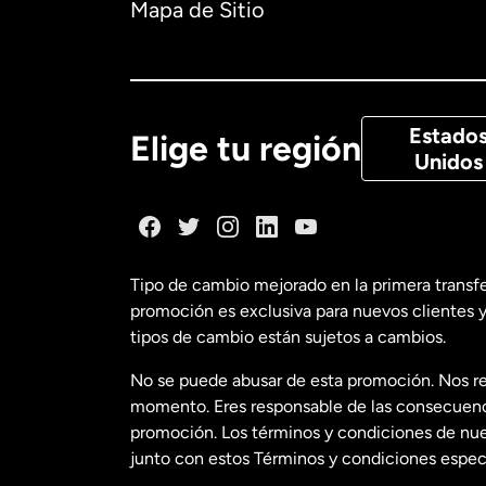
Mapa de Sitio
Canadá
Eng
Canadá
Fra
Estado
Elige tu región
Unidos
Dinamarca
España
Tipo de cambio mejorado en la primera transf
promoción es exclusiva para nuevos clientes y
Estados Uni
tipos de cambio están sujetos a cambios.
No se puede abusar de esta promoción. Nos re
Estados Uni
momento. Eres responsable de las consecuencia
promoción. Los términos y condiciones de nues
junto con estos Términos y condiciones especí
Francia