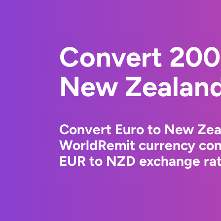
Convert 200
New Zealand
Convert Euro to New Zeal
WorldRemit currency conv
EUR to NZD exchange rate