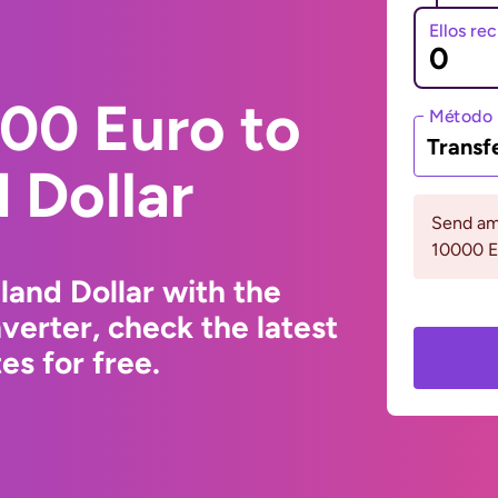
Ellos re
00 Euro to
Método 
Transf
 Dollar
Send am
10000 
and Dollar with the
erter, check the latest
s for free.