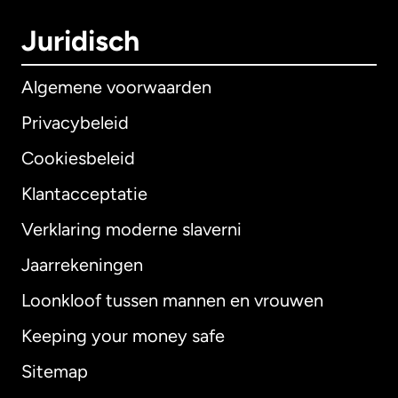
Juridisch
Algemene voorwaarden
Privacybeleid
Cookiesbeleid
Klantacceptatie
Verklaring moderne slaverni
Internationaal
English
Jaarrekeningen
Loonkloof tussen mannen en vrouwen
Keeping your money safe
Australië
Sitemap
Canada
English