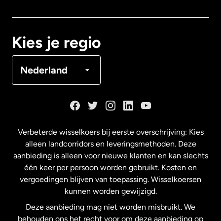
Canada
Français
Kies je regio
Denemarken
Nederland
Duitsland
Frankrijk
Verbeterde wisselkoers bij eerste overschrijving: Kies
alleen landcorridors en leveringsmethoden. Deze
Maleisië
aanbieding is alleen voor nieuwe klanten en kan slechts
één keer per persoon worden gebruikt. Kosten en
vergoedingen blijven van toepassing. Wisselkoersen
Nederland
kunnen worden gewijzigd.
Deze aanbieding mag niet worden misbruikt. We
Nieuw-Zeeland
behouden ons het recht voor om deze aanbieding op