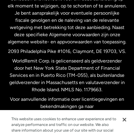
elk moment te wijzigen, op te schorten of te annuleren.
Je bent aansprakelijk voor eventuele persoonlijke
Spanje
fiscale gevolgen en de naleving van de relevante
wetgeving met betrekking tot deze aanbieding. Naast
Verenigd Koninkrijk
deze specifieke Algemene voorwaarden zijn onze
algemene website- en appvoorwaarden van toepassing.
Verenigde Staten
English
2093 Philadelphia Pike #1016, Claymont, DE 19703, VS.
WorldRemit Corp. is gelicenseerd als geldverzender
door het New York State Department of Financial
Verenigde Staten
Español
Services en in Puerto Rico (TM-055), als buitenlandse
geldverzender in Massachusetts en valutaverzender in
Zweden
Rhode Island. NMLS No. 1179663.
Voor aanvullende informatie over licentiegevingen en
bekendmakingen ga naar
https://www.worldremit.com/nl/about-us/disclosures
.
This website uses cookies to enhance user experience and to
analyze performance and traffic on our website. We also
share information about your use of our site with our social