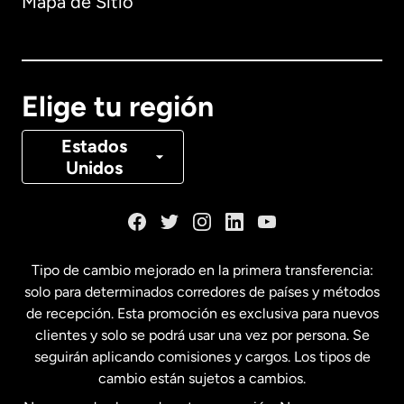
Mapa de Sitio
Australia
Canadá
English
Elige tu región
Canadá
Français
Estados
Unidos
Dinamarca
España
Tipo de cambio mejorado en la primera transferencia:
solo para determinados corredores de países y métodos
Estados Unidos
English
de recepción. Esta promoción es exclusiva para nuevos
clientes y solo se podrá usar una vez por persona. Se
seguirán aplicando comisiones y cargos. Los tipos de
Estados Unidos
Español
cambio están sujetos a cambios.