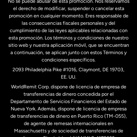
No se puede abusar de esta promoción. Nos reservamos
Francia
el derecho de modificar, suspender o cancelar esta
promoción en cualquier momento. Eres responsable de
las consecuencias fiscales personales y del
Malasia
cumplimiento de las leyes aplicables relacionadas con
esta promoción. Los términos y condiciones de nuestro
Nueva Zelanda
sitio web y nuestra aplicación móvil, que se encuentran
a continuación, se aplican junto con estos Términos y
condiciones específicos.
Países Bajos
2093 Philadelphia Pike #1016, Claymont, DE 19703,
EE. UU.
Reino Unido
WorldRemit Corp. dispone de licencia de empresa de
transferencias de dinero concedida por el
Suecia
Departamento de Servicios Financieros del Estado de
Nueva York. Además, dispone de licencia de empresa
de transferencias de dinero en Puerto Rico (TM-055),
de agente de remesas internacionales en
Massachusetts y de sociedad de transferencias de