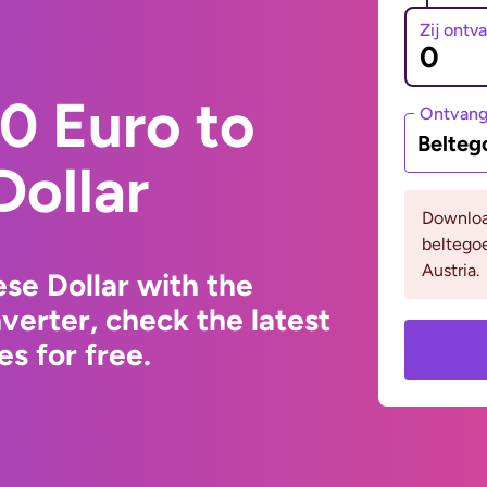
Zij ontv
0 Euro to
Ontvan
Belteg
Dollar
Downloa
beltego
Austria.
se Dollar with the
erter, check the latest
s for free.