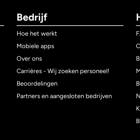
Bedrijf
Hoe het werkt
Mobiele apps
C
Over ons
B
Carrières - Wij zoeken personeel!
M
Beoordelingen
B
Partners en aangesloten bedrijven
N
K
B