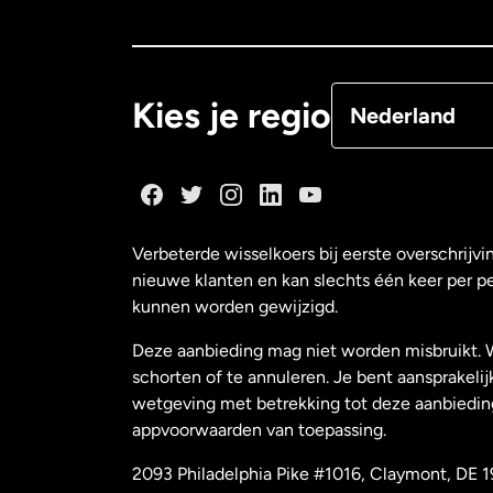
Canada
Françai
Denemarken
Kies je regio
Nederland
Duitsland
Frankrijk
Verbeterde wisselkoers bij eerste overschrijvi
nieuwe klanten en kan slechts één keer per p
Maleisië
kunnen worden gewijzigd.
Deze aanbieding mag niet worden misbruikt. 
Nederland
schorten of te annuleren. Je bent aansprakelij
wetgeving met betrekking tot deze aanbiedin
appvoorwaarden van toepassing.
Nieuw-Zeeland
2093 Philadelphia Pike #1016, Claymont, DE 1