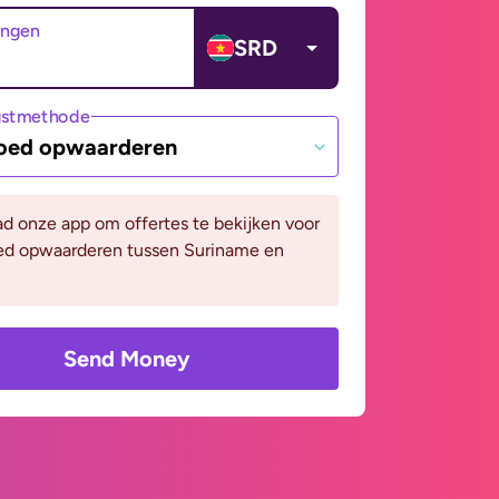
angen
SRD
gstmethode
oed opwaarderen
d onze app om offertes te bekijken voor
ed opwaarderen tussen Suriname en
Send Money