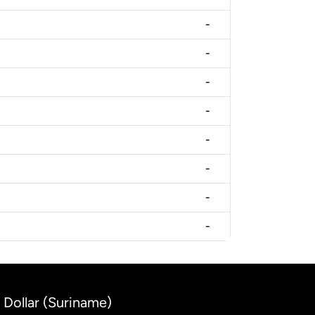
-
-
-
-
-
-
-
-
 Dollar (Suriname)