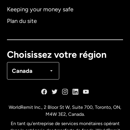
Keeping your money safe
Allemagne
Plan du site
Australie
Canada
English
Choisissez votre région
Canada
Français
Canada
Danemark
Espagne
WorldRemit Inc., 2 Bloor St W, Suite 700, Toronto, ON,
M4W 3E2, Canada.
États-Unis
English
En tant qu'entreprise de services monétaires opérant