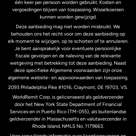
één keer per persoon worden gebruikt. Kosten en
vergoedingen blijven van toepassing. Wisselkoersen
Nederland
kunnen worden gewijzigd.
Deze aanbieding mag niet worden misbruikt. We
Nieuw-Zeeland
behouden ons het recht voor om deze aanbieding op
elk moment te wijzigen, op te schorten of te annuleren.
Je bent aansprakelijk voor eventuele persoonlijke
Spanje
fiscale gevolgen en de naleving van de relevante
wetgeving met betrekking tot deze aanbieding. Naast
Verenigd Koninkrijk
deze specifieke Algemene voorwaarden zijn onze
algemene website- en appvoorwaarden van toepassing.
Verenigde Staten
English
2093 Philadelphia Pike #1016, Claymont, DE 19703, VS.
WorldRemit Corp. is gelicenseerd als geldverzender
door het New York State Department of Financial
Verenigde Staten
Español
Services en in Puerto Rico (TM-055), als buitenlandse
geldverzender in Massachusetts en valutaverzender in
Zweden
Rhode Island. NMLS No. 1179663.
Voor aanvullende informatie over licentiegevingen en