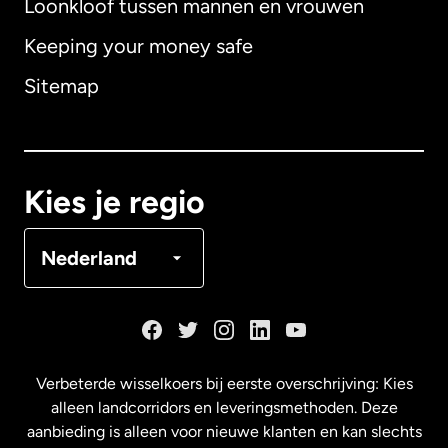
Loonkloof tussen mannen en vrouwen
Keeping your money safe
Australië
Sitemap
Canada
English
Canada
Français
Kies je regio
Denemarken
Nederland
Duitsland
Frankrijk
Verbeterde wisselkoers bij eerste overschrijving: Kies
alleen landcorridors en leveringsmethoden. Deze
Maleisië
aanbieding is alleen voor nieuwe klanten en kan slechts