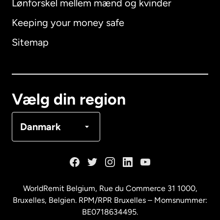
Lønforskel mellem mænd og kvinder
Keeping your money safe
Australien
Sitemap
Canada
English
Canada
Français
Vælg din region
Danmark
Danmark
Frankrig
Holland
WorldRemit Belgium,
Rue du Commerce 31 1000
,
Bruxelles, Belgien. RPM/RPR Bruxelles – Momsnummer:
Malaysia
BE0718634495.