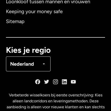
Loonkloof tussen mannen en vrouwen
Keeping your money safe
Australië
Sitemap
Canada
English
Canada
Français
Kies je regio
Denemarken
Nederland
Duitsland
Frankrijk
Verbeterde wisselkoers bij eerste overschrijving: Kies
alleen landcorridors en leveringsmethoden. Deze
Maleisië
aanbieding is alleen voor nieuwe klanten en kan slechts