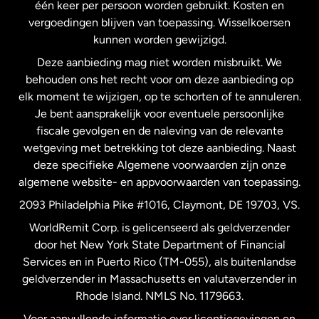
één keer per persoon worden gebruikt. Kosten en
vergoedingen blijven van toepassing. Wisselkoersen
Nederland
kunnen worden gewijzigd.
Deze aanbieding mag niet worden misbruikt. We
Nieuw-Zeeland
behouden ons het recht voor om deze aanbieding op
elk moment te wijzigen, op te schorten of te annuleren.
Je bent aansprakelijk voor eventuele persoonlijke
Spanje
fiscale gevolgen en de naleving van de relevante
wetgeving met betrekking tot deze aanbieding. Naast
Verenigd Koninkrijk
deze specifieke Algemene voorwaarden zijn onze
algemene website- en appvoorwaarden van toepassing.
Verenigde Staten
English
2093 Philadelphia Pike #1016, Claymont, DE 19703, VS.
WorldRemit Corp. is gelicenseerd als geldverzender
door het New York State Department of Financial
Verenigde Staten
Español
Services en in Puerto Rico (TM-055), als buitenlandse
geldverzender in Massachusetts en valutaverzender in
Zweden
Rhode Island. NMLS No. 1179663.
Voor aanvullende informatie over licentiegevingen en