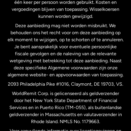
één keer per persoon worden gebruikt. Kosten en
vergoedingen blijven van toepassing. Wisselkoersen
Nederland
kunnen worden gewijzigd.
Deze aanbieding mag niet worden misbruikt. We
Nieuw-Zeeland
behouden ons het recht voor om deze aanbieding op
elk moment te wijzigen, op te schorten of te annuleren.
Je bent aansprakelijk voor eventuele persoonlijke
Spanje
fiscale gevolgen en de naleving van de relevante
wetgeving met betrekking tot deze aanbieding. Naast
Verenigd Koninkrijk
deze specifieke Algemene voorwaarden zijn onze
algemene website- en appvoorwaarden van toepassing.
Verenigde Staten
English
2093 Philadelphia Pike #1016, Claymont, DE 19703, VS.
WorldRemit Corp. is gelicenseerd als geldverzender
door het New York State Department of Financial
Verenigde Staten
Español
Services en in Puerto Rico (TM-055), als buitenlandse
geldverzender in Massachusetts en valutaverzender in
Zweden
Rhode Island. NMLS No. 1179663.
Voor aanvullende informatie over licentiegevingen en