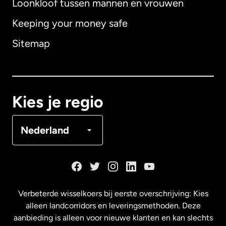
Loonkloof tussen mannen en vrouwen
Keeping your money safe
Australië
Sitemap
Canada
English
Canada
Français
Kies je regio
Denemarken
Nederland
Duitsland
Frankrijk
Verbeterde wisselkoers bij eerste overschrijving: Kies
alleen landcorridors en leveringsmethoden. Deze
Maleisië
aanbieding is alleen voor nieuwe klanten en kan slechts