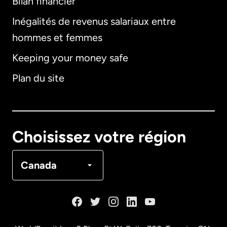
Bilan financier
International
English
Inégalités de revenus salariaux entre
hommes et femmes
Keeping your money safe
Allemagne
Plan du site
Australie
Canada
English
Choisissez votre région
Canada
Français
Canada
Danemark
Espagne