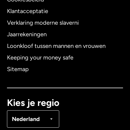
Klantacceptatie
Verklaring moderne slaverni
Internationaal
English
Jaarrekeningen
Loonkloof tussen mannen en vrouwen
Keeping your money safe
Australië
Sitemap
Canada
English
Canada
Français
Kies je regio
Denemarken
Nederland