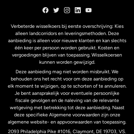
Duitsland
Frankrijk
Verbeterde wisselkoers bij eerste overschrijving: Kies
alleen landcorridors en leveringsmethoden. Deze
Maleisië
aanbieding is alleen voor nieuwe klanten en kan slechts
één keer per persoon worden gebruikt. Kosten en
vergoedingen blijven van toepassing. Wisselkoersen
Nederland
kunnen worden gewijzigd.
Deze aanbieding mag niet worden misbruikt. We
Nieuw-Zeeland
behouden ons het recht voor om deze aanbieding op
elk moment te wijzigen, op te schorten of te annuleren.
Je bent aansprakelijk voor eventuele persoonlijke
Spanje
fiscale gevolgen en de naleving van de relevante
wetgeving met betrekking tot deze aanbieding. Naast
Verenigd Koninkrijk
deze specifieke Algemene voorwaarden zijn onze
algemene website- en appvoorwaarden van toepassing.
Verenigde Staten
English
2093 Philadelphia Pike #1016, Claymont, DE 19703, VS.