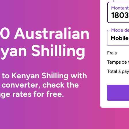
Montant
0 Australian
Mode de
Mobil
yan Shilling
Frais
Temps de t
Total à pa
 to Kenyan Shilling with
 converter, check the
e rates for free.