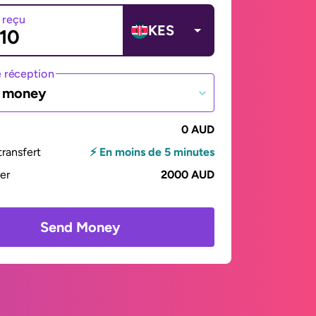
 reçu
KES
 réception
e money
0 AUD
ransfert
⚡ En moins de 5 minutes
yer
2000 AUD
Send Money