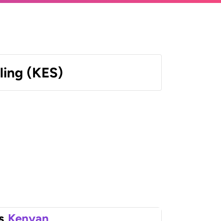
ling (KES)
s
Kenyan