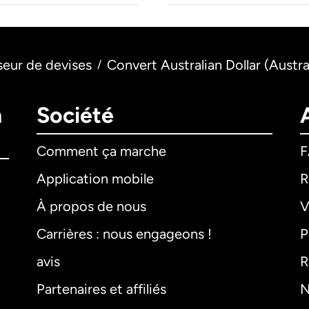
seur de devises
Convert Australian Dollar (Austra
/
n
Société
Comment ça marche
Application mobile
R
À propos de nous
V
Carrières : nous engageons !
P
avis
R
Partenaires et affiliés
N