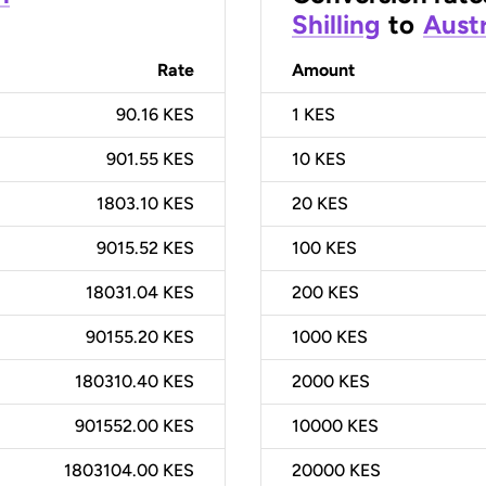
Shilling
to
Austr
Rate
Amount
90.16 KES
1
KES
901.55 KES
10
KES
1803.10 KES
20
KES
9015.52 KES
100
KES
18031.04 KES
200
KES
90155.20 KES
1000
KES
180310.40 KES
2000
KES
901552.00 KES
10000
KES
1803104.00 KES
20000
KES