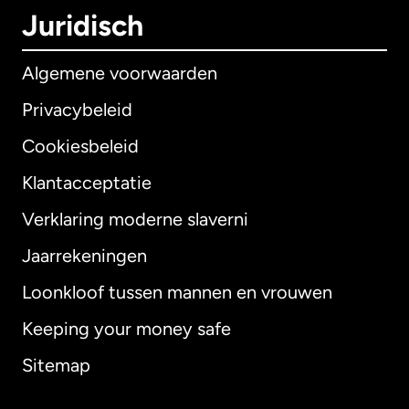
Juridisch
Algemene voorwaarden
Privacybeleid
Cookiesbeleid
Klantacceptatie
Verklaring moderne slaverni
Internationaal
English
Jaarrekeningen
Loonkloof tussen mannen en vrouwen
Keeping your money safe
Australië
Sitemap
Canada
English