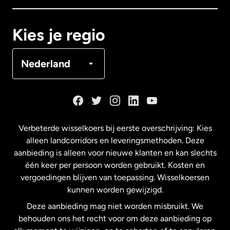
Canada
Français
Kies je regio
Denemarken
Nederland
Duitsland
Frankrijk
Verbeterde wisselkoers bij eerste overschrijving: Kies
alleen landcorridors en leveringsmethoden. Deze
Maleisië
aanbieding is alleen voor nieuwe klanten en kan slechts
één keer per persoon worden gebruikt. Kosten en
vergoedingen blijven van toepassing. Wisselkoersen
Nederland
kunnen worden gewijzigd.
Deze aanbieding mag niet worden misbruikt. We
Nieuw-Zeeland
behouden ons het recht voor om deze aanbieding op