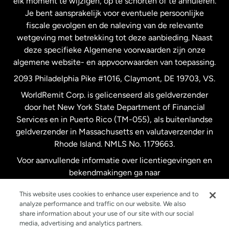
elk moment te wijzigen, op te schorten of te annuleren.
Je bent aansprakelijk voor eventuele persoonlijke
Spanje
fiscale gevolgen en de naleving van de relevante
wetgeving met betrekking tot deze aanbieding. Naast
Verenigd Koninkrijk
deze specifieke Algemene voorwaarden zijn onze
algemene website- en appvoorwaarden van toepassing.
Verenigde Staten
English
2093 Philadelphia Pike #1016, Claymont, DE 19703, VS.
WorldRemit Corp. is gelicenseerd als geldverzender
door het New York State Department of Financial
Verenigde Staten
Español
Services en in Puerto Rico (TM-055), als buitenlandse
geldverzender in Massachusetts en valutaverzender in
Zweden
Rhode Island. NMLS No. 1179663.
Voor aanvullende informatie over licentiegevingen en
bekendmakingen ga naar
https://www.worldremit.com/nl/about-us/disclosures
.
This website uses cookies to enhance user experience and to
analyze performance and traffic on our website. We also
share information about your use of our site with our social
media, advertising and analytics partners.