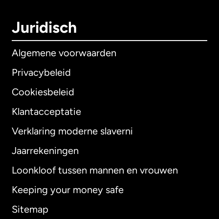
Juridisch
Algemene voorwaarden
Privacybeleid
Cookiesbeleid
Klantacceptatie
Verklaring moderne slaverni
Internationaal
English
Jaarrekeningen
Loonkloof tussen mannen en vrouwen
Keeping your money safe
Australië
Sitemap