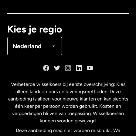
Canada
English
Canada
Français
Kies je regio
Denemarken
Nederland
Duitsland
Frankrijk
Verbeterde wisselkoers bij eerste overschrijving: Kies
alleen landcorridors en leveringsmethoden. Deze
Maleisië
aanbieding is alleen voor nieuwe klanten en kan slechts
één keer per persoon worden gebruikt. Kosten en
vergoedingen blijven van toepassing. Wisselkoersen
Nederland
kunnen worden gewijzigd.
Deze aanbieding mag niet worden misbruikt. We
Nieuw-Zeeland