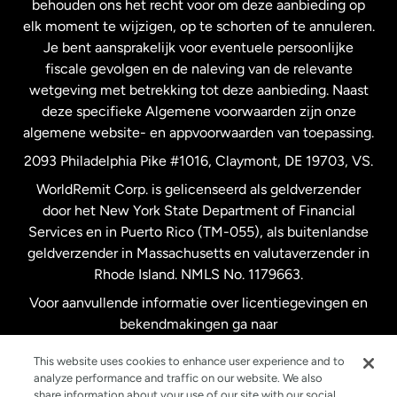
behouden ons het recht voor om deze aanbieding op
elk moment te wijzigen, op te schorten of te annuleren.
Je bent aansprakelijk voor eventuele persoonlijke
Spanje
fiscale gevolgen en de naleving van de relevante
wetgeving met betrekking tot deze aanbieding. Naast
Verenigd Koninkrijk
deze specifieke Algemene voorwaarden zijn onze
algemene website- en appvoorwaarden van toepassing.
Verenigde Staten
English
2093 Philadelphia Pike #1016, Claymont, DE 19703, VS.
WorldRemit Corp. is gelicenseerd als geldverzender
door het New York State Department of Financial
Verenigde Staten
Español
Services en in Puerto Rico (TM-055), als buitenlandse
geldverzender in Massachusetts en valutaverzender in
Zweden
Rhode Island. NMLS No. 1179663.
Voor aanvullende informatie over licentiegevingen en
bekendmakingen ga naar
https://www.worldremit.com/nl/about-us/disclosures
.
This website uses cookies to enhance user experience and to
analyze performance and traffic on our website. We also
share information about your use of our site with our social