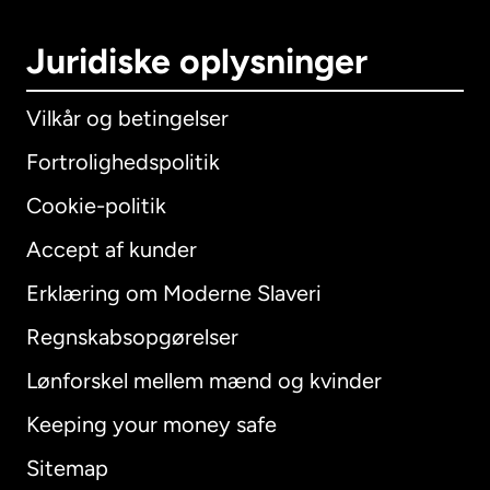
Juridiske oplysninger
Vilkår og betingelser
Fortrolighedspolitik
Cookie-politik
Accept af kunder
Erklæring om Moderne Slaveri
International
English
Regnskabsopgørelser
Lønforskel mellem mænd og kvinder
Keeping your money safe
Australien
Sitemap