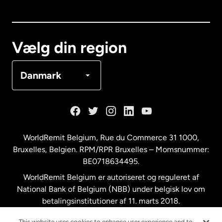
Canada
English
Canada
Français
Vælg din region
Danmark
Danmark
Frankrig
Holland
WorldRemit Belgium,
Rue du Commerce 31 1000
,
Bruxelles, Belgien. RPM/RPR Bruxelles – Momsnummer:
Malaysia
BE0718634495.
WorldRemit Belgium er autoriseret og reguleret af
New Zealand
National Bank of Belgium (NBB) under belgisk lov om
betalingsinstitutioner af 11. marts 2018.
Registreringsnummer: 718634495.
Spanien
This website uses cookies to enhance user experience and to