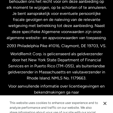
behouden ons het recht voor om deze aanbieding op
elk moment te wijzigen, op te schorten of te annuleren.
Je bent aansprakelijk voor eventuele persoonlijke
Spanje
fiscale gevolgen en de naleving van de relevante
wetgeving met betrekking tot deze aanbieding. Naast
Verenigd Koninkrijk
deze specifieke Algemene voorwaarden zijn onze
algemene website- en appvoorwaarden van toepassing.
Verenigde Staten
English
2093 Philadelphia Pike #1016, Claymont, DE 19703, VS.
WorldRemit Corp. is gelicenseerd als geldverzender
door het New York State Department of Financial
Verenigde Staten
Español
Services en in Puerto Rico (TM-055), als buitenlandse
geldverzender in Massachusetts en valutaverzender in
Zweden
Rhode Island. NMLS No. 1179663.
Voor aanvullende informatie over licentiegevingen en
bekendmakingen ga naar
https://www.worldremit.com/nl/about-us/disclosures
.
This website uses cookies to enhance user experience and to
analyze performance and traffic on our website. We also
share information about your use of our site with our social