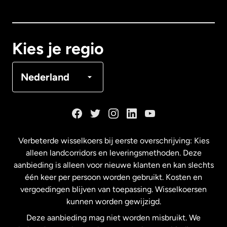
Canada
English
Canada
Français
Kies je regio
Denemarken
Nederland
Duitsland
Frankrijk
Verbeterde wisselkoers bij eerste overschrijving: Kies
alleen landcorridors en leveringsmethoden. Deze
Maleisië
aanbieding is alleen voor nieuwe klanten en kan slechts
één keer per persoon worden gebruikt. Kosten en
vergoedingen blijven van toepassing. Wisselkoersen
Nederland
kunnen worden gewijzigd.
Deze aanbieding mag niet worden misbruikt. We
Nieuw-Zeeland