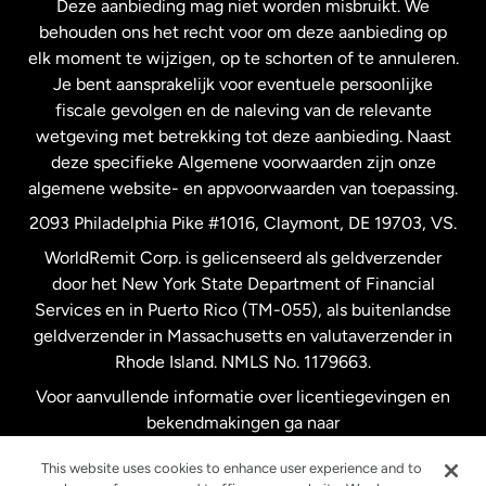
Deze aanbieding mag niet worden misbruikt. We
Nieuw-Zeeland
behouden ons het recht voor om deze aanbieding op
elk moment te wijzigen, op te schorten of te annuleren.
Je bent aansprakelijk voor eventuele persoonlijke
Spanje
fiscale gevolgen en de naleving van de relevante
wetgeving met betrekking tot deze aanbieding. Naast
Verenigd Koninkrijk
deze specifieke Algemene voorwaarden zijn onze
algemene website- en appvoorwaarden van toepassing.
Verenigde Staten
English
2093 Philadelphia Pike #1016, Claymont, DE 19703, VS.
WorldRemit Corp. is gelicenseerd als geldverzender
door het New York State Department of Financial
Verenigde Staten
Español
Services en in Puerto Rico (TM-055), als buitenlandse
geldverzender in Massachusetts en valutaverzender in
Zweden
Rhode Island. NMLS No. 1179663.
Voor aanvullende informatie over licentiegevingen en
bekendmakingen ga naar
https://www.worldremit.com/nl/about-us/disclosures
.
This website uses cookies to enhance user experience and to