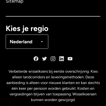
Sitemap
Canada
English
Canada
Français
Kies je regio
Denemarken
Nederland
Duitsland
Frankrijk
Verbeterde wisselkoers bij eerste overschrijving: Kies
alleen landcorridors en leveringsmethoden. Deze
Maleisië
aanbieding is alleen voor nieuwe klanten en kan slechts
één keer per persoon worden gebruikt. Kosten en
vergoedingen blijven van toepassing. Wisselkoersen
Nederland
kunnen worden gewijzigd.