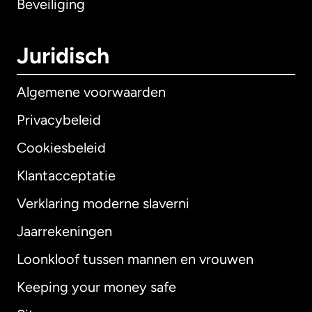
Beveiliging
Juridisch
Algemene voorwaarden
Privacybeleid
Cookiesbeleid
Klantacceptatie
Verklaring moderne slaverni
Internationaal
English
Jaarrekeningen
Loonkloof tussen mannen en vrouwen
Keeping your money safe
Australië