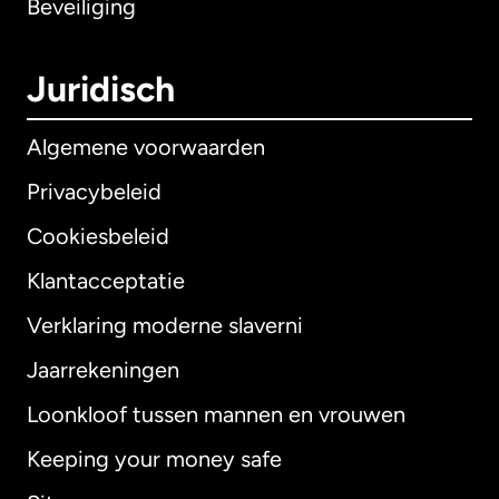
Beveiliging
Juridisch
Algemene voorwaarden
Privacybeleid
Cookiesbeleid
Klantacceptatie
Verklaring moderne slaverni
Internationaal
English
Jaarrekeningen
Loonkloof tussen mannen en vrouwen
Keeping your money safe
Australië