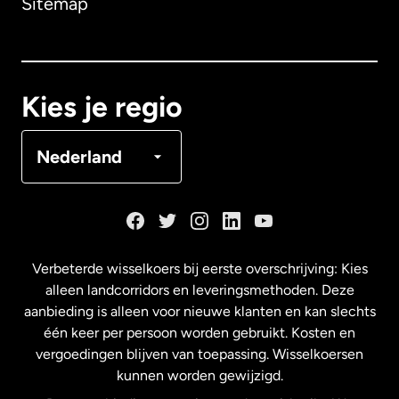
Sitemap
Canada
English
Canada
Français
Kies je regio
Denemarken
Nederland
Duitsland
Frankrijk
Verbeterde wisselkoers bij eerste overschrijving: Kies
alleen landcorridors en leveringsmethoden. Deze
Maleisië
aanbieding is alleen voor nieuwe klanten en kan slechts
één keer per persoon worden gebruikt. Kosten en
vergoedingen blijven van toepassing. Wisselkoersen
Nederland
kunnen worden gewijzigd.