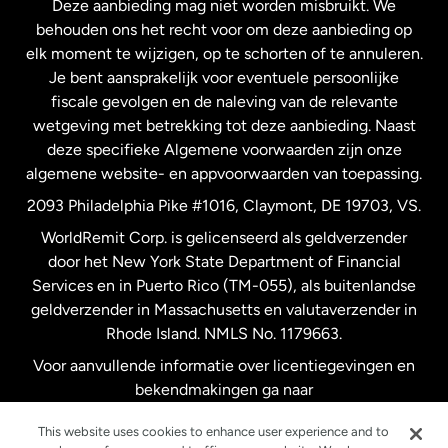
Deze aanbieding mag niet worden misbruikt. We
Nieuw-Zeeland
behouden ons het recht voor om deze aanbieding op
elk moment te wijzigen, op te schorten of te annuleren.
Je bent aansprakelijk voor eventuele persoonlijke
Spanje
fiscale gevolgen en de naleving van de relevante
wetgeving met betrekking tot deze aanbieding. Naast
Verenigd Koninkrijk
deze specifieke Algemene voorwaarden zijn onze
algemene website- en appvoorwaarden van toepassing.
Verenigde Staten
English
2093 Philadelphia Pike #1016, Claymont, DE 19703, VS.
WorldRemit Corp. is gelicenseerd als geldverzender
door het New York State Department of Financial
Verenigde Staten
Español
Services en in Puerto Rico (TM-055), als buitenlandse
geldverzender in Massachusetts en valutaverzender in
Zweden
Rhode Island. NMLS No. 1179663.
Voor aanvullende informatie over licentiegevingen en
bekendmakingen ga naar
https://www.worldremit.com/nl/about-us/disclosures
.
This website uses cookies to enhance user experience and to