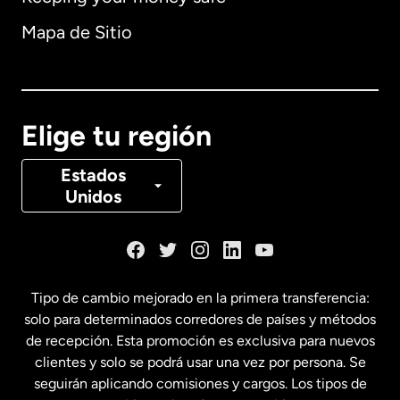
Alemania
Mapa de Sitio
Australia
Canadá
English
Elige tu región
Canadá
Français
Estados
Unidos
Dinamarca
España
Tipo de cambio mejorado en la primera transferencia:
solo para determinados corredores de países y métodos
Estados Unidos
English
de recepción. Esta promoción es exclusiva para nuevos
clientes y solo se podrá usar una vez por persona. Se
seguirán aplicando comisiones y cargos. Los tipos de
Estados Unidos
Español