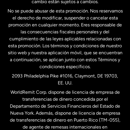
cambio están sujetos a cambios.
No se puede abusar de esta promoción. Nos reservamos
Francia
el derecho de modificar, suspender o cancelar esta
promoción en cualquier momento. Eres responsable de
las consecuencias fiscales personales y del
Malasia
cumplimiento de las leyes aplicables relacionadas con
esta promoción. Los términos y condiciones de nuestro
Nueva Zelanda
sitio web y nuestra aplicación móvil, que se encuentran
a continuación, se aplican junto con estos Términos y
condiciones específicos.
Países Bajos
2093 Philadelphia Pike #1016, Claymont, DE 19703,
EE. UU.
Reino Unido
WorldRemit Corp. dispone de licencia de empresa de
transferencias de dinero concedida por el
Suecia
Departamento de Servicios Financieros del Estado de
Nueva York. Además, dispone de licencia de empresa
de transferencias de dinero en Puerto Rico (TM-055),
de agente de remesas internacionales en