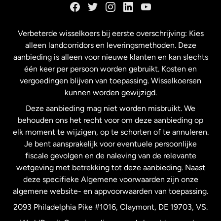
Frankrijk
Verbeterde wisselkoers bij eerste overschrijving: Kies
alleen landcorridors en leveringsmethoden. Deze
Maleisië
aanbieding is alleen voor nieuwe klanten en kan slechts
één keer per persoon worden gebruikt. Kosten en
vergoedingen blijven van toepassing. Wisselkoersen
Nederland
kunnen worden gewijzigd.
Deze aanbieding mag niet worden misbruikt. We
Nieuw-Zeeland
behouden ons het recht voor om deze aanbieding op
elk moment te wijzigen, op te schorten of te annuleren.
Je bent aansprakelijk voor eventuele persoonlijke
Spanje
fiscale gevolgen en de naleving van de relevante
wetgeving met betrekking tot deze aanbieding. Naast
Verenigd Koninkrijk
deze specifieke Algemene voorwaarden zijn onze
algemene website- en appvoorwaarden van toepassing.
Verenigde Staten
English
2093 Philadelphia Pike #1016, Claymont, DE 19703, VS.