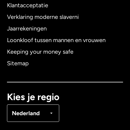
Klantacceptatie
Verklaring moderne slaverni
Internationaal
English
Jaarrekeningen
Loonkloof tussen mannen en vrouwen
Keeping your money safe
Australië
Sitemap
Canada
English
Canada
Français
Kies je regio
Denemarken
Nederland
Duitsland