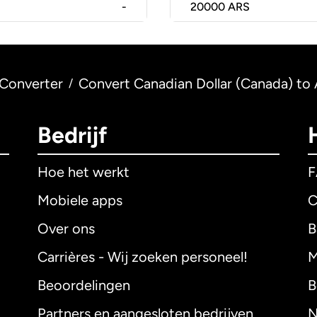
-
20000
ARS
Converter
Convert Canadian Dollar (Canada) to 
/
Bedrijf
Hoe het werkt
Mobiele apps
C
Over ons
B
Carrières - Wij zoeken personeel!
M
Beoordelingen
B
Partners en aangesloten bedrijven
N