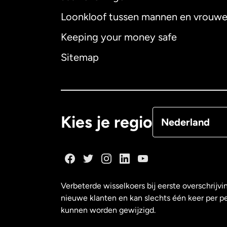
Loonkloof tussen mannen en vrouw
Australië
Keeping your money safe
Canada
English
Sitemap
Canada
Françai
Denemarken
Kies je regio
Nederland
Duitsland
Frankrijk
Verbeterde wisselkoers bij eerste overschrijvi
nieuwe klanten en kan slechts één keer per p
Maleisië
kunnen worden gewijzigd.