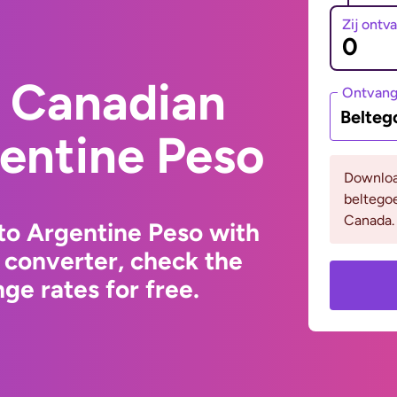
Zij ontv
 Canadian
Ontvan
Belteg
gentine Peso
Downloa
beltego
Canada.
to Argentine Peso with
 converter, check the
ge rates for free.