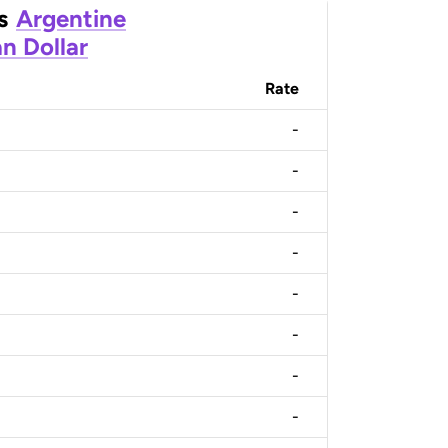
s
Argentine
n Dollar
Rate
-
-
-
-
-
-
-
-