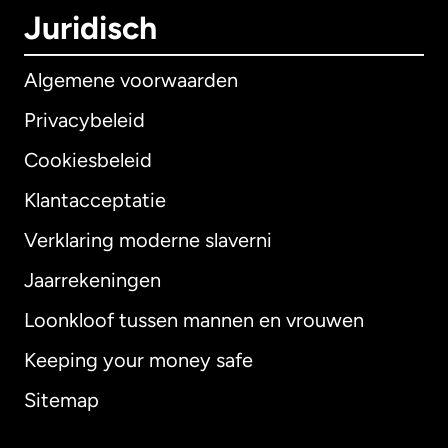
Juridisch
Algemene voorwaarden
Privacybeleid
Cookiesbeleid
Klantacceptatie
Verklaring moderne slaverni
Internationaal
English
Jaarrekeningen
Loonkloof tussen mannen en vrouwen
Keeping your money safe
Australië
Sitemap
Canada
English