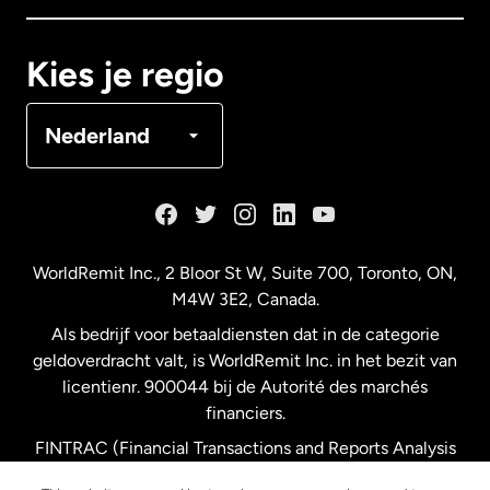
Canada
Français
Kies je regio
Denemarken
Nederland
Duitsland
Frankrijk
WorldRemit Inc., 2 Bloor St W, Suite 700, Toronto, ON,
M4W 3E2, Canada.
Maleisië
Als bedrijf voor betaaldiensten dat in de categorie
geldoverdracht valt, is WorldRemit Inc. in het bezit van
Nederland
licentienr. 900044 bij de Autorité des marchés
financiers.
FINTRAC (Financial Transactions and Reports Analysis
Nieuw-Zeeland
Centre of Canada) registratienummer M11556765.