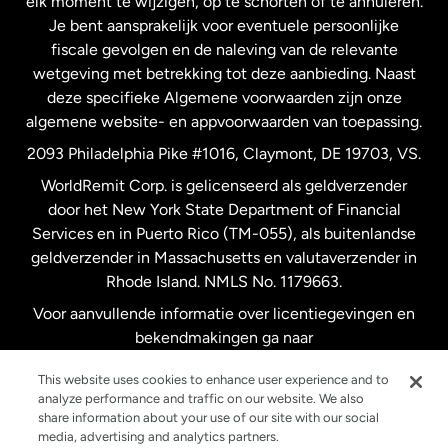
elk moment te wijzigen, op te schorten of te annuleren.
Je bent aansprakelijk voor eventuele persoonlijke
Spanje
fiscale gevolgen en de naleving van de relevante
wetgeving met betrekking tot deze aanbieding. Naast
Verenigd Koninkrijk
deze specifieke Algemene voorwaarden zijn onze
algemene website- en appvoorwaarden van toepassing.
Verenigde Staten
English
2093 Philadelphia Pike #1016, Claymont, DE 19703, VS.
WorldRemit Corp. is gelicenseerd als geldverzender
door het New York State Department of Financial
Verenigde Staten
Español
Services en in Puerto Rico (TM-055), als buitenlandse
geldverzender in Massachusetts en valutaverzender in
Zweden
Rhode Island. NMLS No. 1179663.
Voor aanvullende informatie over licentiegevingen en
bekendmakingen ga naar
https://www.worldremit.com/nl/about-us/disclosures
.
This website uses cookies to enhance user experience and to
analyze performance and traffic on our website. We also
share information about your use of our site with our social
media, advertising and analytics partners.