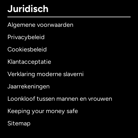
Juridisch
Algemene voorwaarden
Privacybeleid
Cookiesbeleid
Klantacceptatie
Verklaring moderne slaverni
Internationaal
English
Jaarrekeningen
Loonkloof tussen mannen en vrouwen
Keeping your money safe
Australië
Sitemap
Canada
English