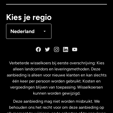
Canada
Français
Kies je regio
Denemarken
Nederland
Duitsland
Frankrijk
Verbeterde wisselkoers bij eerste overschrijving: Kies
alleen landcorridors en leveringsmethoden. Deze
Maleisië
aanbieding is alleen voor nieuwe klanten en kan slechts
één keer per persoon worden gebruikt. Kosten en
vergoedingen blijven van toepassing. Wisselkoersen
Nederland
kunnen worden gewijzigd.
Deze aanbieding mag niet worden misbruikt. We
Nieuw-Zeeland
behouden ons het recht voor om deze aanbieding op