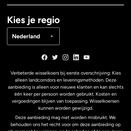
Canada
Français
Kies je regio
Denemarken
Nederland
Duitsland
Frankrijk
Verbeterde wisselkoers bij eerste overschrijving: Kies
alleen landcorridors en leveringsmethoden. Deze
Maleisië
aanbieding is alleen voor nieuwe klanten en kan slechts
één keer per persoon worden gebruikt. Kosten en
vergoedingen blijven van toepassing. Wisselkoersen
Nederland
kunnen worden gewijzigd.
Deze aanbieding mag niet worden misbruikt. We
Nieuw-Zeeland
behouden ons het recht voor om deze aanbieding op