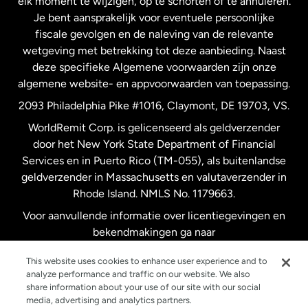
elk moment te wijzigen, op te schorten of te annuleren.
Je bent aansprakelijk voor eventuele persoonlijke
Spanje
fiscale gevolgen en de naleving van de relevante
wetgeving met betrekking tot deze aanbieding. Naast
Verenigd Koninkrijk
deze specifieke Algemene voorwaarden zijn onze
algemene website- en appvoorwaarden van toepassing.
Verenigde Staten
English
2093 Philadelphia Pike #1016, Claymont, DE 19703, VS.
WorldRemit Corp. is gelicenseerd als geldverzender
door het New York State Department of Financial
Verenigde Staten
Español
Services en in Puerto Rico (TM-055), als buitenlandse
geldverzender in Massachusetts en valutaverzender in
Zweden
Rhode Island. NMLS No. 1179663.
Voor aanvullende informatie over licentiegevingen en
bekendmakingen ga naar
https://www.worldremit.com/nl/about-us/disclosures
.
This website uses cookies to enhance user experience and to
analyze performance and traffic on our website. We also
share information about your use of our site with our social
media, advertising and analytics partners.