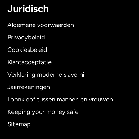
Juridisch
Algemene voorwaarden
Privacybeleid
Cookiesbeleid
Klantacceptatie
Verklaring moderne slaverni
Internationaal
English
Jaarrekeningen
Loonkloof tussen mannen en vrouwen
Keeping your money safe
Australië
Sitemap
Canada
English