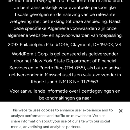
elk moment te wijzigen, op te schorten of te annuleren.
Je bent aansprakelijk voor eventuele persoonlijke
Spanje
fiscale gevolgen en de naleving van de relevante
wetgeving met betrekking tot deze aanbieding. Naast
Verenigd Koninkrijk
deze specifieke Algemene voorwaarden zijn onze
algemene website- en appvoorwaarden van toepassing.
Verenigde Staten
English
2093 Philadelphia Pike #1016, Claymont, DE 19703, VS.
WorldRemit Corp. is gelicenseerd als geldverzender
door het New York State Department of Financial
Verenigde Staten
Español
Services en in Puerto Rico (TM-055), als buitenlandse
geldverzender in Massachusetts en valutaverzender in
Zweden
Rhode Island. NMLS No. 1179663.
Voor aanvullende informatie over licentiegevingen en
bekendmakingen ga naar
https://www.worldremit.com/nl/about-us/disclosures
.
This website uses cookies to enhance user experience and to
analyze performance and traffic on our website. We also
share information about your use of our site with our social
media, advertising and analytics partners.