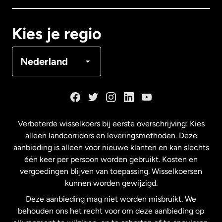
Canada
Français
Kies je regio
Denemarken
Nederland
Duitsland
Frankrijk
Verbeterde wisselkoers bij eerste overschrijving: Kies
alleen landcorridors en leveringsmethoden. Deze
Maleisië
aanbieding is alleen voor nieuwe klanten en kan slechts
één keer per persoon worden gebruikt. Kosten en
vergoedingen blijven van toepassing. Wisselkoersen
Nederland
kunnen worden gewijzigd.
Deze aanbieding mag niet worden misbruikt. We
Nieuw-Zeeland
behouden ons het recht voor om deze aanbieding op