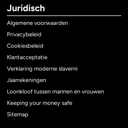
Juridisch
Algemene voorwaarden
Privacybeleid
Cookiesbeleid
Klantacceptatie
Verklaring moderne slaverni
Internationaal
English
Jaarrekeningen
Loonkloof tussen mannen en vrouwen
Keeping your money safe
Australië
Sitemap
Canada
English