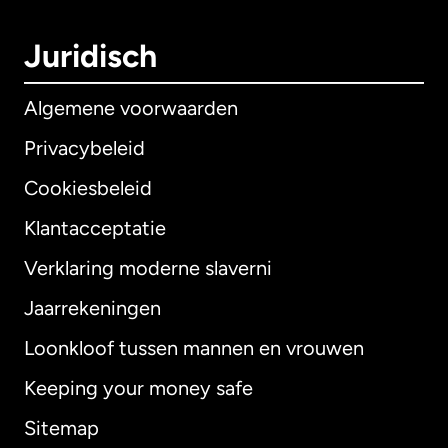
Juridisch
Algemene voorwaarden
Privacybeleid
Cookiesbeleid
Klantacceptatie
Verklaring moderne slaverni
Internationaal
English
Jaarrekeningen
Loonkloof tussen mannen en vrouwen
Keeping your money safe
Australië
Sitemap