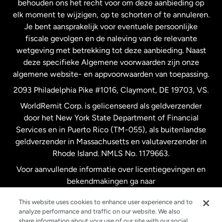
behouden ons het recht voor om deze aanbieding op
elk moment te wijzigen, op te schorten of te annuleren.
Je bent aansprakelijk voor eventuele persoonlijke
Spanje
fiscale gevolgen en de naleving van de relevante
wetgeving met betrekking tot deze aanbieding. Naast
Verenigd Koninkrijk
deze specifieke Algemene voorwaarden zijn onze
algemene website- en appvoorwaarden van toepassing.
Verenigde Staten
English
2093 Philadelphia Pike #1016, Claymont, DE 19703, VS.
WorldRemit Corp. is gelicenseerd als geldverzender
door het New York State Department of Financial
Verenigde Staten
Español
Services en in Puerto Rico (TM-055), als buitenlandse
geldverzender in Massachusetts en valutaverzender in
Zweden
Rhode Island. NMLS No. 1179663.
Voor aanvullende informatie over licentiegevingen en
bekendmakingen ga naar
https://www.worldremit.com/nl/about-us/disclosures
.
This website uses cookies to enhance user experience and to
analyze performance and traffic on our website. We also
share information about your use of our site with our social