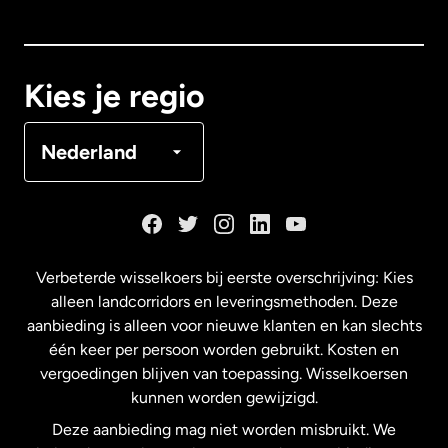
Canada
English
Canada
Français
Kies je regio
Denemarken
Nederland
Duitsland
Frankrijk
Verbeterde wisselkoers bij eerste overschrijving: Kies
alleen landcorridors en leveringsmethoden. Deze
Maleisië
aanbieding is alleen voor nieuwe klanten en kan slechts
één keer per persoon worden gebruikt. Kosten en
vergoedingen blijven van toepassing. Wisselkoersen
Nederland
kunnen worden gewijzigd.
Deze aanbieding mag niet worden misbruikt. We
Nieuw-Zeeland