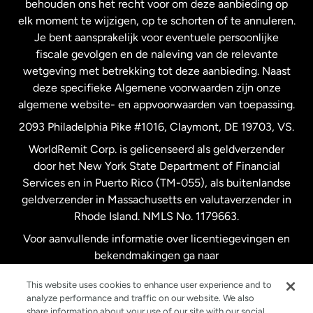
behouden ons het recht voor om deze aanbieding op
elk moment te wijzigen, op te schorten of te annuleren.
Je bent aansprakelijk voor eventuele persoonlijke
Spanje
fiscale gevolgen en de naleving van de relevante
wetgeving met betrekking tot deze aanbieding. Naast
Verenigd Koninkrijk
deze specifieke Algemene voorwaarden zijn onze
algemene website- en appvoorwaarden van toepassing.
Verenigde Staten
English
2093 Philadelphia Pike #1016, Claymont, DE 19703, VS.
WorldRemit Corp. is gelicenseerd als geldverzender
door het New York State Department of Financial
Verenigde Staten
Español
Services en in Puerto Rico (TM-055), als buitenlandse
geldverzender in Massachusetts en valutaverzender in
Zweden
Rhode Island. NMLS No. 1179663.
Voor aanvullende informatie over licentiegevingen en
bekendmakingen ga naar
https://www.worldremit.com/nl/about-us/disclosures
.
This website uses cookies to enhance user experience and to
analyze performance and traffic on our website. We also
share information about your use of our site with our social