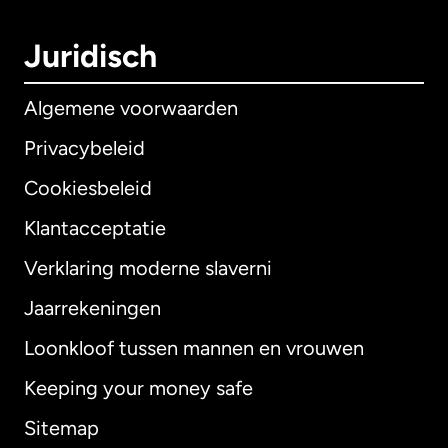
Juridisch
Algemene voorwaarden
Privacybeleid
Cookiesbeleid
Klantacceptatie
Verklaring moderne slaverni
Internationaal
English
Jaarrekeningen
Loonkloof tussen mannen en vrouwen
Keeping your money safe
Australië
Sitemap