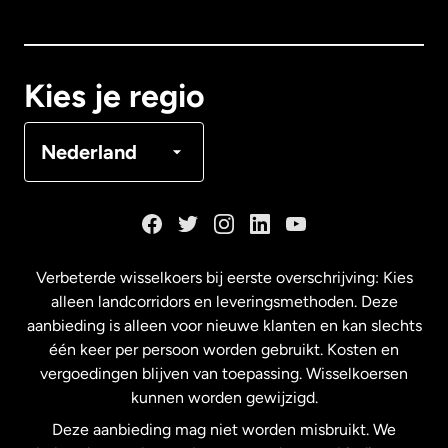
Canada
English
Canada
Français
Kies je regio
Denemarken
Nederland
Duitsland
Frankrijk
Verbeterde wisselkoers bij eerste overschrijving: Kies
alleen landcorridors en leveringsmethoden. Deze
Maleisië
aanbieding is alleen voor nieuwe klanten en kan slechts
één keer per persoon worden gebruikt. Kosten en
vergoedingen blijven van toepassing. Wisselkoersen
Nederland
kunnen worden gewijzigd.
Deze aanbieding mag niet worden misbruikt. We
Nieuw-Zeeland